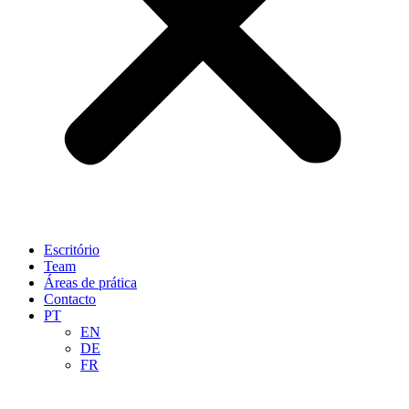
Escritório
Team
Áreas de prática
Contacto
PT
EN
DE
FR