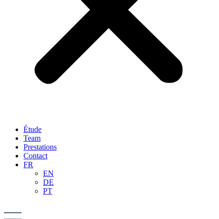
Étude
Team
Prestations
Contact
FR
EN
DE
PT